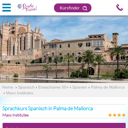
Kursfinder
Home
›
Spanisch
›
Erwachsene 50+
›
Spanien
›
Palma de Mallorca
›
Maxx Institutes
Sprachkurs Spanisch in Palma de Mallorca
Maxx Institutes