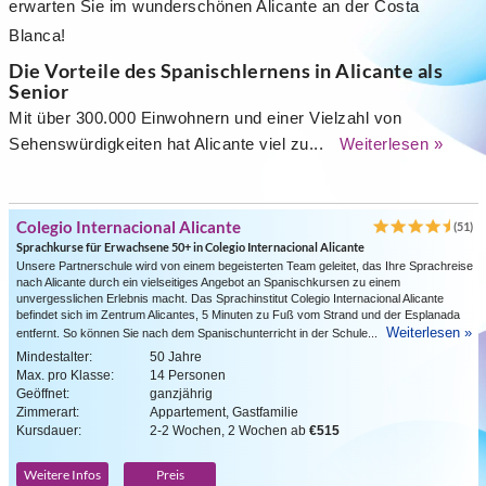
erwarten Sie im wunderschönen Alicante an der Costa
Blanca!
Die Vorteile des Spanischlernens in Alicante als
Senior
Mit über 300.000 Einwohnern und einer Vielzahl von
Sehenswürdigkeiten hat Alicante viel zu...
Weiterlesen »
Colegio Internacional Alicante
(51)
Sprachkurse für Erwachsene 50+ in Colegio Internacional Alicante
Unsere Partnerschule wird von einem begeisterten Team geleitet, das Ihre Sprachreise
nach Alicante durch ein vielseitiges Angebot an Spanischkursen zu einem
unvergesslichen Erlebnis macht. Das Sprachinstitut Colegio Internacional Alicante
befindet sich im Zentrum Alicantes, 5 Minuten zu Fuß vom Strand und der Esplanada
Weiterlesen »
entfernt. So können Sie nach dem Spanischunterricht in der Schule...
Mindestalter:
50 Jahre
Max. pro Klasse:
14 Personen
Geöffnet:
ganzjährig
Zimmerart:
Appartement, Gastfamilie
Kursdauer:
2-2 Wochen, 2 Wochen ab
€515
Weitere Infos
Preis