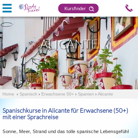
Kursfinder
ALICANTE
Home
›
Spanisch
›
Erwachsene 50+
›
Spanien
›
Alicante
Spanischkurse in Alicante für Erwachsene (50+)
mit einer Sprachreise
Sonne, Meer, Strand und das tolle spanische Lebensgefühl