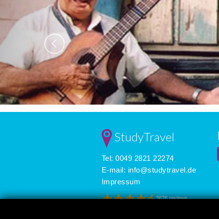
StudyTravel
Tel: 0049 2821 22274
E-mail:
info@studytravel.de
Impressum
3626 reviews