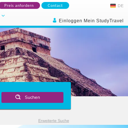
Preis anfordern
Contact
DE
.
Einloggen Mein StudyTravel
Suchen
Erweiterte Suche