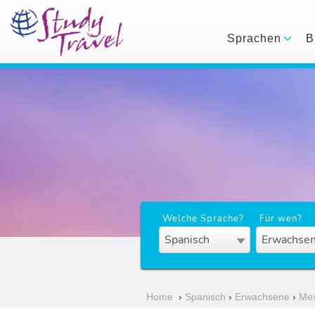
Sprachen
B
Welche Sprache?
Für wen?
Spanisch
Erwachsen
Home
›
Spanisch
›
Erwachsene
›
Mex