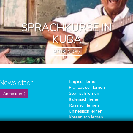
SPRACHKURSE IN
KUBA
MEHR INFO 〉
Newsletter
Englisch lernen
Französisch lernen
Spanisch lernen
Italienisch lernen
Russisch lernen
Chinesisch lernen
Koreanisch lernen
Portugiesisch lernen
Japanisch lernen