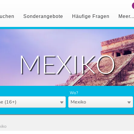
uchen
Sonderangebote
Häufige Fragen
Meer..
MEXIKO
Wo?
e (16+)
Mexiko
iko