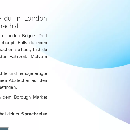
e du in London
machst.
en London Brigde. Dort
erhaupt. Falls du einen
chen solltest, bist du
uten Fahrzeit. (Malvern
hte und handgefertigte
inen Abstecher auf den
befinden.
on dem Borough Market
 bei deiner
Sprachreise