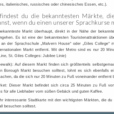
s, italienisches, russisches oder chinesisches Essen, etc.).
findest du die bekanntesten Märkte, di
nnst, wenn du einen unserer Sprachkurse 
ekannteste Markt überhaupt, direkt in der Nähe der bekannt
ngehen. Es ist eine der bekanntesten Touristenattraktionen üb
 an der Sprachschule „Malvern House“ oder „Giles College“ ma
ernationalen Markt entfernt. Mit der Metro sind es nur 20 Min
ine, St. Giles Colleges: Jubilee Linie)
ewalk): Auf diesem Markt finden sich größtenteils selbstgemac
 Borough Markt besuchen solltest, lohnt es sich ebenfalls e
achen, da die sich nur 20 Minuten zu Fuß voneinander entfernt 
ket: Dieser Markt befindet sich circa 25 Minuten zu Fuß v
uss für alle Liebhaber vom süßen Gebäck und guten Kaffee.
ehr interessante Stadtkarte mit den wichtigsten Märkten, die du
ll besuchen solltest.