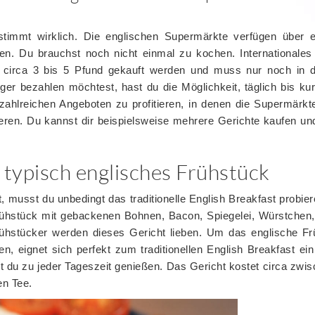
 stimmt wirklich. Die englischen Supermärkte verfügen über
en. Du brauchst noch nicht einmal zu kochen. Internationales
r circa 3 bis 5 Pfund gekauft werden und muss nur noch in 
er bezahlen möchtest, hast du die Möglichkeit, täglich bis ku
ahlreichen Angeboten zu profitieren, in denen die Supermärkte
ieren. Du kannst dir beispielsweise mehrere Gerichte kaufen u
 typisch englisches Frühstück
, musst du unbedingt das traditionelle English Breakfast probier
rühstück mit gebackenen Bohnen, Bacon, Spiegelei, Würstchen,
ühstücker werden dieses Gericht lieben. Um das englische Fr
en, eignet sich perfekt zum traditionellen English Breakfast ein
t du zu jeder Tageszeit genießen. Das Gericht kostet circa zwi
en Tee.