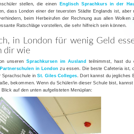
hschüler stellen, die einen
Englisch Sprachkurs in der Ha
n, dass London einer der teuersten Städte Englands ist, aber n
 verhindern, beim Herbeirufen der Rechnung aus allen Wolken z
essante Ratschläge vorstellen, die sehr hilfreich sein können.
ich, in London für wenig Geld ess
 dir wie
on unseren
Sprachkursen im Ausland
teilnimmst, hast du d
Partnerschulen in London
zu essen. Die beste Cafeteria ist, 
er Sprachschule in
St. Giles Colleges
. Dort kannst du jegliches 
traße, bekommen. Wenn du Schüler/in dieser Schule bist, kanns
n Blick auf den unten aufgelisteten Menüplan: