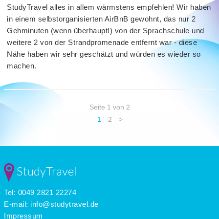
StudyTravel alles in allem wärmstens empfehlen! Wir haben
in einem selbstorganisierten AirBnB gewohnt, das nur 2
Gehminuten (wenn überhaupt!) von der Sprachschule und
weitere 2 von der Strandpromenade entfernt war - diese
Nähe haben wir sehr geschätzt und würden es wieder so
machen.
Seite 1 von 2
1
2
>
StudyTravel
Tel: 0049 2821 22274
E-mail:
info@studytravel.de
Impressum