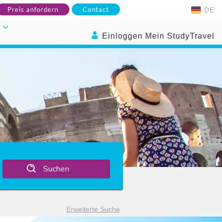
Preis anfordern
Contact
DE
.
Einloggen Mein StudyTravel
Suchen
Erweiterte Suche