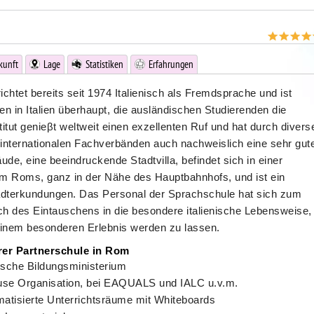
kunft
Lage
Statistiken
Erfahrungen
chtet bereits seit 1974 Italienisch als Fremdsprache und ist
n in Italien überhaupt, die ausländischen Studierenden die
titut genieβt weltweit einen exzellenten Ruf und hat durch divers
d internationalen Fachverbänden auch nachweislich eine sehr gut
ude, eine beeindruckende Stadtvilla, befindet sich in einer
um Roms, ganz in der Nähe des Hauptbahnhofs, und ist ein
tadterkundungen. Das Personal der Sprachschule hat sich zum
lich des Eintauschens in die besondere italienische Lebensweise,
 einem besonderen Erlebnis werden zu lassen.
rer Partnerschule in Rom
enische Bildungsministerium
House Organisation, bei EAQUALS und IALC u.v.m.
atisierte Unterrichtsräume mit Whiteboards