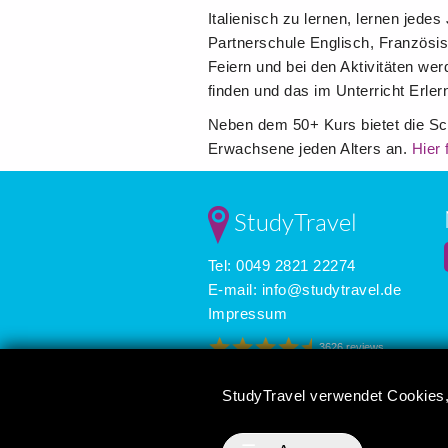
Italienisch zu lernen, lernen jede
Partnerschule Englisch, Französi
Feiern und bei den Aktivitäten wer
finden und das im Unterricht Erle
Neben dem 50+ Kurs bietet die Sch
Erwachsene jeden Alters an.
Hier 
StudyTravel
Tel: 0049 2821 22274
E-mail:
info@studytravel.de
Impressum
3626 reviews
StudyTravel verwendet Cookies,