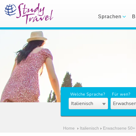
Sprachen
B
Welche Sprache?
Für wen?
Italienisch
Erwachsen
Home
›
Italienisch
›
Erwachsene 50+