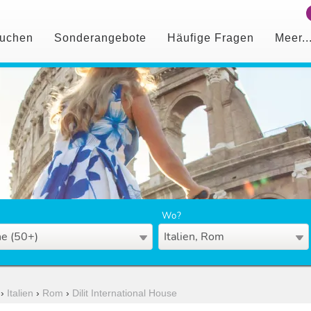
uchen
Sonderangebote
Häufige Fragen
Meer..
Wo?
e (50+)
Italien, Rom
›
Italien
›
Rom
›
Dilit International House