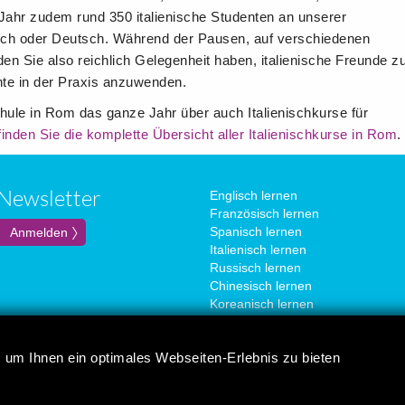
s Jahr zudem rund 350 italienische Studenten an unserer
sch oder Deutsch. Während der Pausen, auf verschiedenen
den Sie also reichlich Gelegenheit haben, italienische Freunde z
rnte in der Praxis anzuwenden.
ule in Rom das ganze Jahr über auch Italienischkurse für
finden Sie die komplette Übersicht aller Italienischkurse in Rom
.
Newsletter
Englisch lernen
Französisch lernen
Spanisch lernen
Italienisch lernen
Russisch lernen
Chinesisch lernen
Koreanisch lernen
Portugiesisch lernen
Japanisch lernen
 um Ihnen ein optimales Webseiten-Erlebnis zu bieten
Deutsch lernen