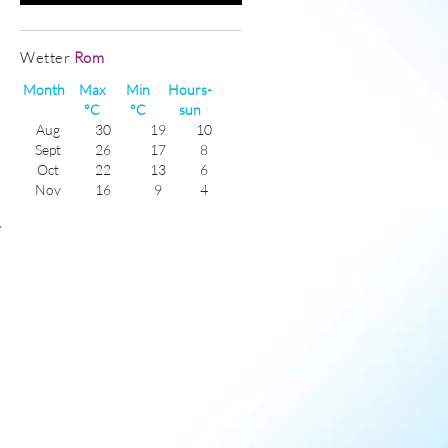
Wetter
Rom
Month
Max
Min
Hours-
°C
°C
sun
Aug
30
19
10
Sept
26
17
8
Oct
22
13
6
Nov
16
9
4
Dec
13
6
3
e
Jan
11
5
4
Feb
13
5
5
Mar
15
7
7
Apr
19
10
7
May
23
13
9
June
28
17
9
July
30
20
11