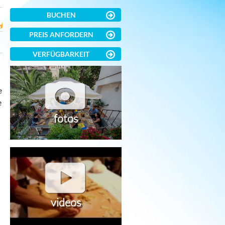
BUCHEN
PREIS ANFORDERN
VERFÜGBARKEIT
e
e
fotos
videos