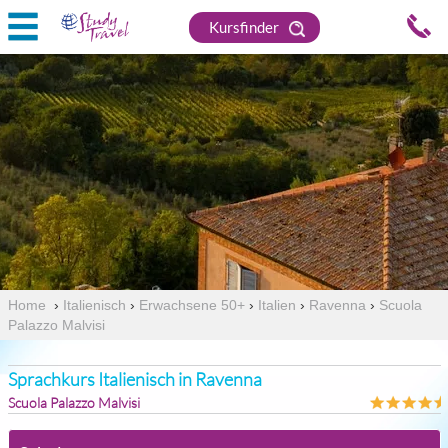
Kursfinder
Home
›
Italienisch
›
Erwachsene 50+
›
Italien
›
Ravenna
›
Scuola
Palazzo Malvisi
Sprachkurs Italienisch in Ravenna
Scuola Palazzo Malvisi