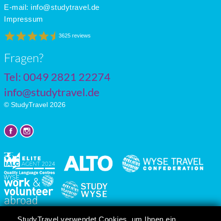
June
26
17
9
E-mail:
info@studytravel.de
July
28
19
10
Impressum
3625 reviews
Fragen?
Tel: 0049 2821 22274
info@studytravel.de
© StudyTravel 2026
Datenschutzgrundverordnung
StudyTravel verwendet Cookies, um Ihnen ein