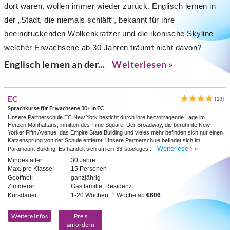
dort waren, wollen immer wieder zurück. Englisch lernen in
der „Stadt, die niemals schläft“, bekannt für ihre
beeindruckenden Wolkenkratzer und die ikonische Skyline –
welcher Erwachsene ab 30 Jahren träumt nicht davon?
Englisch lernen an der...
Weiterlesen »
EC
(13)
Sprachkurse für Erwachsene 30+ in EC
Unsere Partnerschule EC New York besticht durch ihre hervorragende Lage im
Herzen Manhattans, inmitten des Time Square. Der Broadway, die berühmte New
Yorker Fifth Avenue, das Empire State Building und vieles mehr befinden sich nur einen
Katzensprung von der Schule entfernt. Unsere Partnerschule befindet sich im
Weiterlesen »
Paramount Building. Es handelt sich um ein 33-stöckiges...
Mindestalter:
30 Jahre
Max. pro Klasse:
15 Personen
Geöffnet:
ganzjährig
Zimmerart:
Gastfamilie, Residenz
Kursdauer:
1-20 Wochen, 1 Woche ab
€606
Weitere Infos
Preis
anfordern