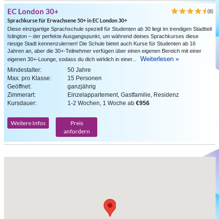
EC London 30+
(8)
Sprachkurse für Erwachsene 50+ in EC London 30+
Diese einzigartige Sprachschule speziell für Studenten ab 30 liegt im trendigen Stadtteil
Islington – der perfekte Ausgangspunkt, um während deines Sprachkurses diese
riesige Stadt kennenzulernen! Die Schule bietet auch Kurse für Studenten ab 16
Jahren an, aber die 30+-Teilnehmer verfügen über einen eigenen Bereich mit einer
Weiterlesen »
eigenen 30+-Lounge, sodass du dich wirklich in einer...
Mindestalter:
50 Jahre
Max. pro Klasse:
15 Personen
Geöffnet:
ganzjährig
Zimmerart:
Einzelappartement, Gastfamilie, Residenz
Kursdauer:
1-2 Wochen, 1 Woche ab
€956
Weitere Infos
Preis
anfordern