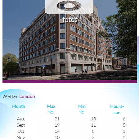
fotos
Wetter
London
Month
Max
Min
Hours-
°C
°C
sun
Aug
21
13
6
Sept
19
11
5
Oct
14
8
3
Nov
10
5
2