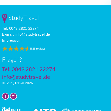
Dec
7
4
1
Jan
6
2
1
Feb
7
2
2
StudyTravel
Mar
10
3
4
Apr
13
6
5
Tel: 0049 2821 22274
May
17
8
6
June
20
12
7
E-mail:
info@studytravel.de
July
22
14
6
Impressum
3625 reviews
Fragen?
Tel: 0049 2821 22274
info@studytravel.de
© StudyTravel 2026