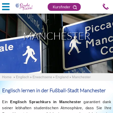
Kursfinder
MANCHESTER
Home
›
Englisch
›
Erwachsene
›
England
›
Manchester
Englisch lernen in der Fußball-Stadt Manchester
Ein
Englisch Sprachkurs in Manchester
garantiert dank
seiner lebhaften studentischen Atmosphäre, dass Sie Ihre