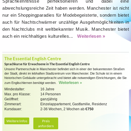
Sprachkenntnisse perfektionieren und dabei eine
abwechslungsreiche Zeit haben werden. Manchester ist nicht
nur ein Shoppingparadies für Modebegeisterte, sondern bietet
auch für Nachtschwärmer unzählige Ausgehmöglichkeiten in
den Nachtclubs mit weltbekannter Musik. Manchester bietet
auch ein reichhaltiges kulturelles...
Weiterlesen »
The Essential English Centre
Sprachkurse für Erwachsene in The Essential English Centre
Unsere Partnerschule in Manchester befindet sich in einer der bekanntesten Straßen
der Stadt, direkt im lebhaften Stadtzentrum von Manchester. Die Schule ist in einem
historischen Gebäude untergebracht und bietet alle notwendigen Einrichtungen, die Sie
Weiterlesen »
zum Englischlernen benötigt werden.
Mindestalter:
16 Jahre
Max. pro Klasse:
14 Personen
Geöffnet:
ganzjährig
Zimmerart:
Einzelappartement, Gastfamilie, Residenz
Kursdauer:
2-36 Wochen, 2 Wochen ab
€750
Weitere Infos
Preis
anfordern