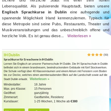
sichere und herzliche Stadt mit einer sehr hohen
Lebensqualität. Als pulsierende Hauptstadt, bieten unsere
Englisch Sprachkurse in Dublin
eine aufregende und
spannende Möglichkeit Irland kennenzulernen. Typisch für
diese Metropole sind seine Pubs, Restaurants, Theater und
Musikveranstaltungen und das unbeschreiblich offene und
herzliche Volk. Es ist genau diese...
Weiterlesen »
IH Dublin
(50)
Sprachkurse für Erwachsene in IH Dublin
Lernen Sie Englisch an unserer Partnerschule IH Dublin. Die IH Sprachschule in Dublin
befindet sich in einem brandneuem, beeindruckendem Gebäude mit fünf Stockwerken.
Die Schule verfügt über 40 Klassenräumen und einem Atrium mit Fenstern vom Boden
bis zur Decke, welches einen atemberaubenden Blick auf die Landschaft sowie auf die
Weiterlesen »
Stadt Dublin erlaubt.
Mindestalter:
16 Jahre
Max. pro Klasse:
15 Personen
Geöffnet:
ganzjährig
Zimmerart:
Gastfamilie, Residenz
Kursdauer:
1-25 Wochen, 1 Woche ab
€380