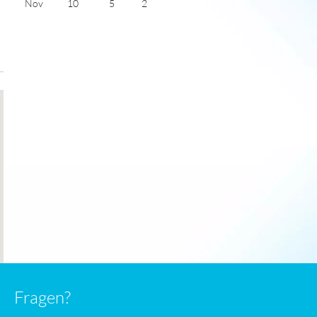
Nov
10
5
2
Dec
8
3
2
Jan
7
2
2
Feb
7
2
3
Mar
9
3
4
Apr
12
4
6
May
15
7
7
June
18
10
7
July
20
12
7
Fragen?