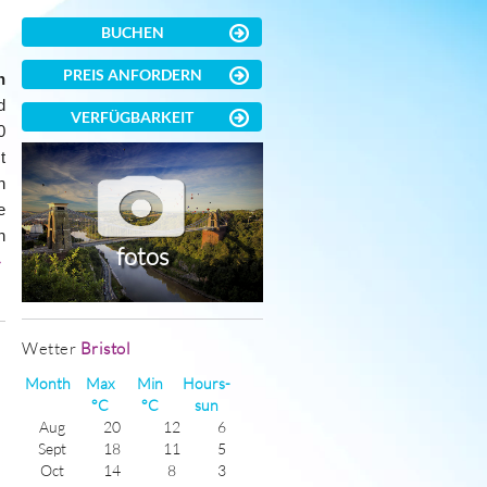
BUCHEN
PREIS ANFORDERN
h
d
VERFÜGBARKEIT
0
t
n
e
n
fotos
»
)
Wetter
Bristol
Month
Max
Min
Hours-
°C
°C
sun
Aug
20
12
6
Sept
18
11
5
Oct
14
8
3