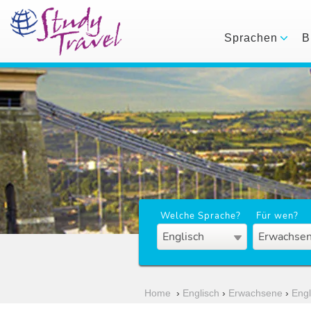
Sprachen
B
Welche Sprache?
Für wen?
Englisch
Erwachsen
Home
›
Englisch
›
Erwachsene
›
Eng