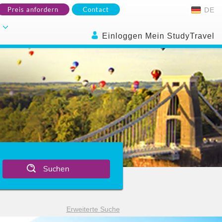
Preis anfordern
Contact
DE
.
Einloggen Mein StudyTravel
Suchen
Erweiterte Suche