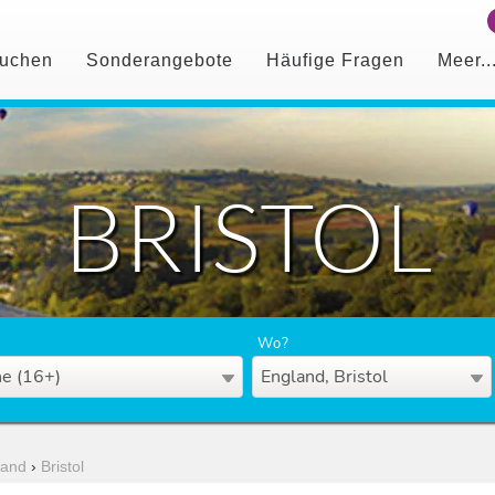
uchen
Sonderangebote
Häufige Fragen
Meer..
BRISTOL
Wo?
e (16+)
England, Bristol
land
›
Bristol