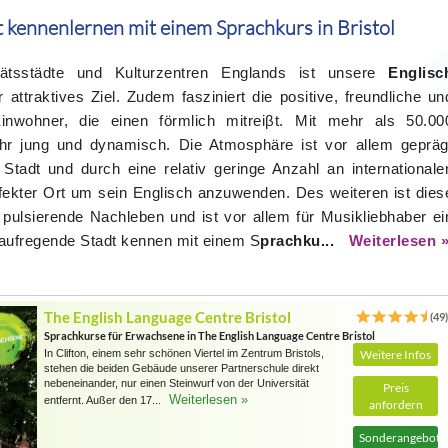
t kennenlernen mit einem Sprachkurs in Bristol
tätsstädte und Kulturzentren Englands ist unsere
Englisc
 attraktives Ziel. Zudem fasziniert die positive, freundliche un
Einwohner, die einen förmlich mitreiβt. Mit mehr als 50.00
hr jung und dynamisch. Die Atmosphäre ist vor allem gepräg
Stadt und durch eine relativ geringe Anzahl an internationale
fekter Ort um sein Englisch anzuwenden. Des weiteren ist dies
 pulsierende Nachleben und ist vor allem für Musikliebhaber ei
 aufregende Stadt kennen mit einem S
prachku...
Weiterlesen 
The English Language Centre Bristol
(49
Sprachkurse für Erwachsene in The English Language Centre Bristol
In Clifton, einem sehr schönen Viertel im Zentrum Bristols,
Weitere Infos
stehen die beiden Gebäude unserer Partnerschule direkt
nebeneinander, nur einen Steinwurf von der Universität
Preis
Weiterlesen »
entfernt. Außer den 17...
anfordern
Sonderangebote