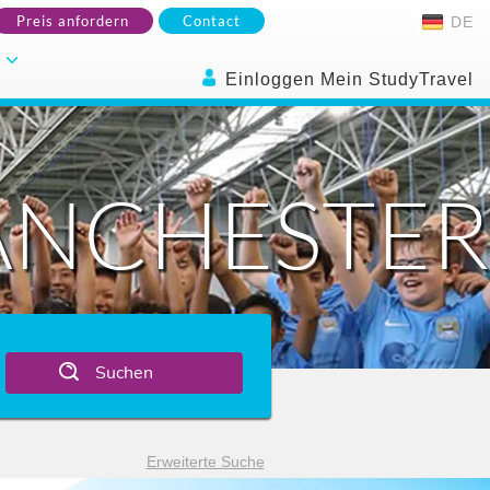
Preis anfordern
Contact
DE
.
Einloggen Mein StudyTravel
ANCHESTER
Suchen
Erweiterte Suche