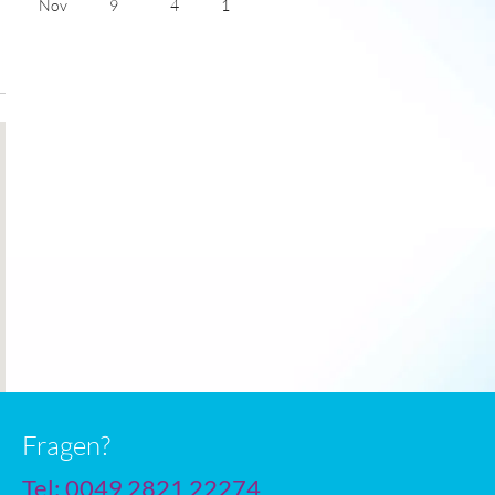
Nov
9
4
1
Dec
7
2
1
Jan
5
0
1
Feb
6
1
2
Mar
8
2
3
Apr
11
4
5
May
15
7
6
June
18
10
6
July
19
12
5
Fragen?
Tel: 0049 2821 22274