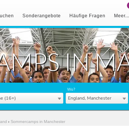
uchen
Sonderangebote
Häufige Fragen
Meer..
MPS IN M
Wo?
e (16+)
England, Manchester
land
›
Sommercamps in Manchester