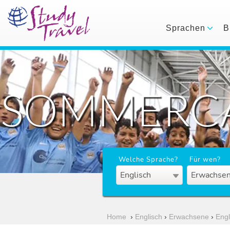
Sprachen
B
SOMMERCA
Welche Sprache?
Für wen?
Englisch
Erwachsen
Home
›
Englisch
›
Erwachsene
›
Eng