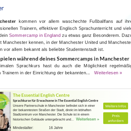
er
hester
kommen vor allem waschechte Fußballfans auf ihr
sionellen Trainern, effektiver Englisch Sprachunterricht und viel
 dein
Sommercamp in England
zu etwas ganz Besonderem. Daz
adt Manchester kennen, in der Manchester United und Mancheste
 vor allem bekannt als beliebte Studentenstadt ist.
l spielen während deines Sommercamps in Manchester
imalen Sprachkurs hast du auch die Möglichkeit regelmäßi
n Trainern in der Einrichtung der bekannten...
Weiterlesen »
The Essential English Centre
Sprachkurse für Erwachsene in The Essential English Centre
Unsere Partnerschule in Manchester befindet sich in einer
Weitere Infos
der bekanntesten Straßen der Stadt, direkt im lebhaften
Stadtzentrum von Manchester. Die Schule ist in einem
Preis
Weiterlesen »
historischen Gebäude untergebracht und...
anfordern
Mindestalter:
16 Jahre