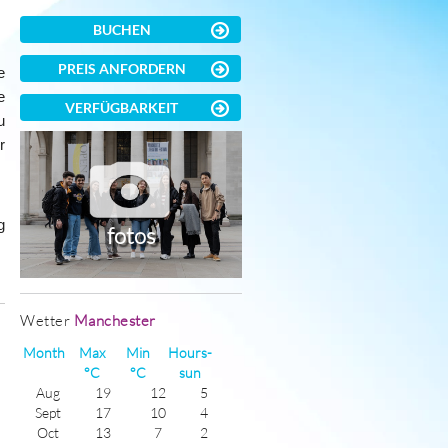
BUCHEN
PREIS ANFORDERN
e
e
VERFÜGBARKEIT
u
r
g
fotos
Wetter
Manchester
Month
Max
Min
Hours-
°C
°C
sun
Aug
19
12
5
Sept
17
10
4
Oct
13
7
2