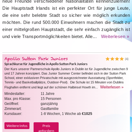
neue Freunde verschiedener Nationalitäten kennenzulernen!
Die Hauptstadt Irlands ist ein perfekter Ort für junge Leute,
die eine sehr belebte Stadt so sicher wie möglich erkunden
möchten. Die rund 500.000 Einwohnern machen die Stadt zu
einer mittelgroßen Hauptstadt, die sehr einfach zugänglich ist
und viele Transportmöglichkeiten bietet. Alle...
Weiterlesen »
Apollo Sutton Park Juniors
(4)
Sprachkurse für Jugendliche in Apollo Sutton Park Juniors
Der Kurs unserer Partnerschule Apollo Juniors in Dublin ist für Jugendliche zwischen 9
und 17 Jahren konzipiert. Das Junior Summer Center befindet sich in der Sutton Park
School, einer exklusiven Privatschule mit ausgezeichneter Ausstattung (Sportfelder,
Tennis- und Basketballplätze, Outdoor-Pool). Die Schule ist 15 Minuten von Dublins
Weiterlesen »
Flughafen entfernt und liegt auf der schönen Halbinsel Howth im...
Mindestalter:
11 Jahre
Max. pro Klasse:
15 Personen
Geöffnet:
ganzjährig
Zimmerart:
Gastfamilie
Kursdauer:
1-8 Wochen, 1 Woche ab
€1025
Weitere Infos
Preis
anfordern