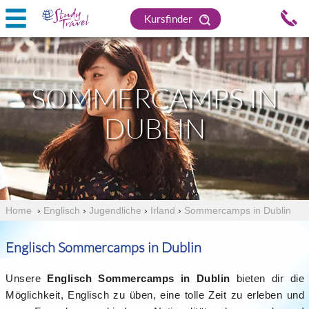
Kursfinder
SOMMERCAMPS IN
DUBLIN
Home
›
Englisch
›
Jugendliche
›
Irland
›
Sommercamps in Dublin
Englisch Sommercamps in Dublin
Unsere
Englisch Sommercamps in Dublin
bieten dir die
Möglichkeit, Englisch zu üben, eine tolle Zeit zu erleben und