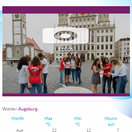
fotos
Wetter
Augsburg
Month
Max
Min
Hours-
°C
°C
sun
Aug
22
12
7