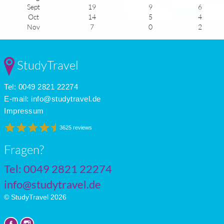
Sept
19
9
6
Oct
14
5
4
Nov
7
0
2
Dec
3
-4
2
Jan
2
-5
2
Feb
4
-4
3
StudyTravel
Mar
8
-1
4
Apr
13
3
5
Tel: 0049 2821 22274
May
18
7
6
June
21
10
7
E-mail:
info@studytravel.de
July
23
12
8
Impressum
3625 reviews
Fragen?
Tel: 0049 2821 22274
info@studytravel.de
© StudyTravel 2026