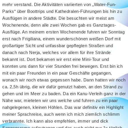
mehr verstand. Die Aktivitäten variierten von „Water-Fun-
Parks“ über Boottrips und Kathedralen-Führungen bis hin zu
Ausflügen in andere Städte. Die besuchten wir meist am
Wochenende, denn alle zwei Wochen gab es Ganztages-
Ausflüge. An meinem ersten Wochenende fuhren wir Sonntag
erst nach Frigiliana, einem wunderschönen weißen Dorf mit
großartiger Sicht und unfassbar gepflegten Straßen und
danach nach Nerja, welches vor allem für ihre Strände
bekannt ist. Dort bekamen wir erst eine Mini-Tour und
konnten uns dann für vier Stunden frei bewegen. Erst bin ich
mit ein paar Freunden in ein paar Geschäfte gegangen,
wonach wir noch etwas gegessen habe. Dann hatten wir noch
ca. 2,5h übrig, die wir dafür genutzt haben, an den Strand zu
gehen und im Meer zu baden. Da ein Kanu-Verleih ganz in der
Nähe war, mieteten wir uns welche und fuhren zu ein paar
nahgelegenen, kleinen Höhlen. Das war definitiv ein Highlight
meiner Sprachreise, auch wenn ich mich ziemlich schlimm
verbrannte. Ich kann also empfehlen, immer und dick
Sonnencreme aufzutragen und das auch nicht nur 1x täglich,