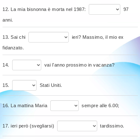
12. La mia bisnonna è morta nel 1987:
97
anni.
13. Sai chi
ieri? Massimo, il mio ex
fidanzato.
14.
vai l'anno prossimo in vacanza?
15.
Stati Uniti.
16. La mattina Maria
sempre alle 6.00;
17. ieri però (svegliarsi)
tardissimo.