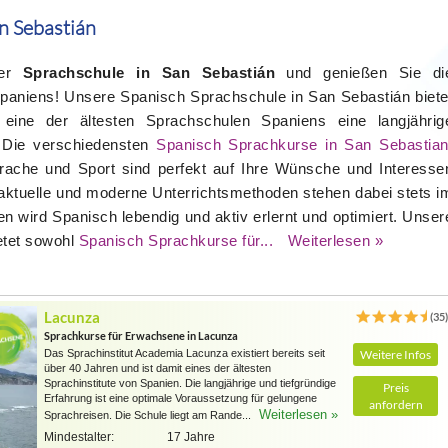
n Sebastián
rer
Sprachschule in San Sebastián
und genießen Sie di
paniens! Unsere Spanisch Sprachschule in San Sebastián biete
 eine der ältesten Sprachschulen Spaniens eine langjährig
. Die verschiedensten
Spanisch Sprachkurse in San Sebastia
ache und Sport sind perfekt auf Ihre Wünsche und Interesse
d aktuelle und moderne Unterrichtsmethoden stehen dabei stets i
en wird Spanisch lebendig und aktiv erlernt und optimiert. Unser
etet sowohl
Spanisch Sprachkurse für...
Weiterlesen »
Lacunza
(35
Sprachkurse für Erwachsene in Lacunza
Das Sprachinstitut Academia Lacunza existiert bereits seit
Weitere Infos
über 40 Jahren und ist damit eines der ältesten
Sprachinstitute von Spanien. Die langjährige und tiefgründige
Preis
Erfahrung ist eine optimale Voraussetzung für gelungene
anfordern
Weiterlesen »
Sprachreisen. Die Schule liegt am Rande...
Mindestalter:
17 Jahre