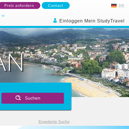
Preis anfordern
Contact
DE
.
Einloggen Mein StudyTravel
AN
Suchen
Erweiterte Suche