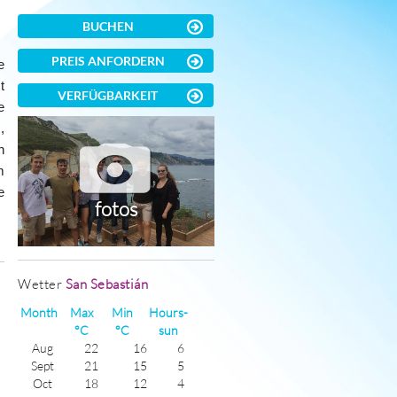
BUCHEN
PREIS ANFORDERN
e
t
VERFÜGBARKEIT
e
n
,
n
m
e
fotos
)
Wetter
San Sebastián
Month
Max
Min
Hours-
°C
°C
sun
Aug
22
16
6
Sept
21
15
5
Oct
18
12
4