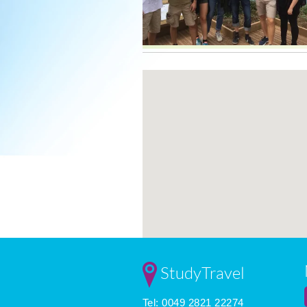
StudyTravel
Tel: 0049 2821 22274