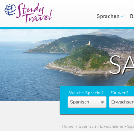
Sprachen
B
S
Welche Sprache?
Für wen?
Spanisch
Erwachsen
Home
›
Spanisch
›
Erwachsene
›
Spa