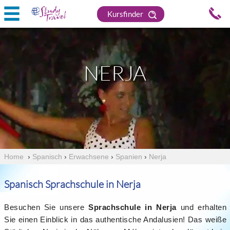
Kursfinder
NERJA
Home
›
Spanisch
›
Erwachsene
›
Spanien
›
Nerja
Spanisch Sprachschule in Nerja
Besuchen Sie unsere
Sprachschule in Nerja
und erhalten
Sie einen Einblick in das authentische Andalusien! Das weiße