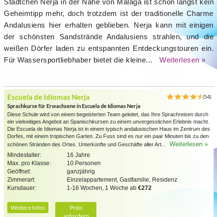
Städtchen Nerja in der Nähe von Málaga ist schon längst kein
Geheimtipp mehr, doch trotzdem ist der traditionelle Charme
Andalusiens hier erhalten geblieben. Nerja kann mit einigen
der schönsten Sandstrände Andalusiens strahlen, und die
weißen Dörfer laden zu entspannten Entdeckungstouren ein.
Für Wassersportliebhaber bietet die kleine...
Weiterlesen »
Escuela de Idiomas Nerja
(54)
Sprachkurse für Erwachsene in Escuela de Idiomas Nerja
Diese Schule wird von einem begeisterten Team geleitet, das Ihre Sprachreisen durch
ein vielseitiges Angebot an Spanischkursen zu einem unvergesslichen Erlebnis macht.
Die Escuela de Idiomas Nerja ist in einem typisch andalusischen Haus im Zentrum des
Dorfes, mit einem tropischen Garten. Zu Fuss sind es nur ein paar Minuten bis zu den
Weiterlesen »
schönen Stränden des Ortes. Unterkünfte und Geschäfte aller Art...
Mindestalter:
16 Jahre
Max. pro Klasse:
10 Personen
Geöffnet:
ganzjährig
Zimmerart:
Einzelappartement, Gastfamilie, Residenz
Kursdauer:
1-16 Wochen, 1 Woche ab
€272
Weitere Infos
Preis
anfordern