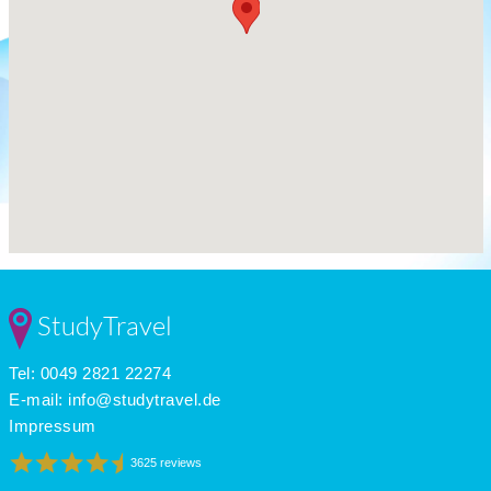
StudyTravel
Tel: 0049 2821 22274
E-mail:
info@studytravel.de
Impressum
3625 reviews