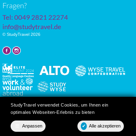
Fragen?
Tel: 0049 2821 22274
info@studytravel.de
© StudyTravel 2026
Datenschutzgrundverordnung
StudyTravel verwendet Cookies, um Ihnen ein
Cookie-Einstellungen
optimales Webseiten-Erlebnis zu bieten
☰
Anpassen
✔
Alle akzeptieren
Preis anfordern
Contact