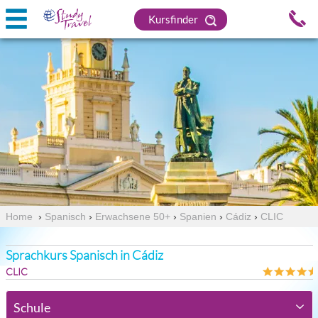
Kursfinder
Home
›
Spanisch
›
Erwachsene 50+
›
Spanien
›
Cádiz
›
CLIC
Sprachkurs Spanisch in Cádiz
CLIC
Schule