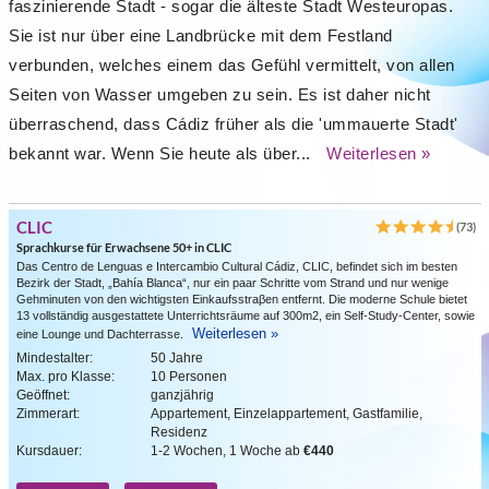
faszinierende Stadt - sogar die älteste Stadt Westeuropas.
Sie ist nur über eine Landbrücke mit dem Festland
verbunden, welches einem das Gefühl vermittelt, von allen
Seiten von Wasser umgeben zu sein. Es ist daher nicht
überraschend, dass Cádiz früher als die 'ummauerte Stadt'
bekannt war. Wenn Sie heute als über...
Weiterlesen »
CLIC
(73)
Sprachkurse für Erwachsene 50+ in CLIC
Das Centro de Lenguas e Intercambio Cultural Cádiz, CLIC, befindet sich im besten
Bezirk der Stadt, „Bahía Blanca“, nur ein paar Schritte vom Strand und nur wenige
Gehminuten von den wichtigsten Einkaufsstraβen entfernt. Die moderne Schule bietet
13 vollständig ausgestattete Unterrichtsräume auf 300m2, ein Self-Study-Center, sowie
Weiterlesen »
eine Lounge und Dachterrasse.
Mindestalter:
50 Jahre
Max. pro Klasse:
10 Personen
Geöffnet:
ganzjährig
Zimmerart:
Appartement, Einzelappartement, Gastfamilie,
Residenz
Kursdauer:
1-2 Wochen, 1 Woche ab
€440