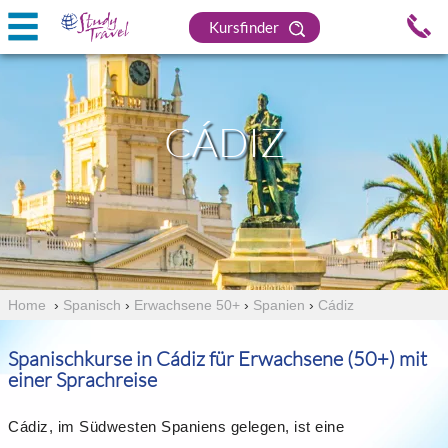
Kursfinder
CÁDIZ
Home
›
Spanisch
›
Erwachsene 50+
›
Spanien
›
Cádiz
Spanischkurse in Cádiz für Erwachsene (50+) mit
einer Sprachreise
Cádiz, im Südwesten Spaniens gelegen, ist eine