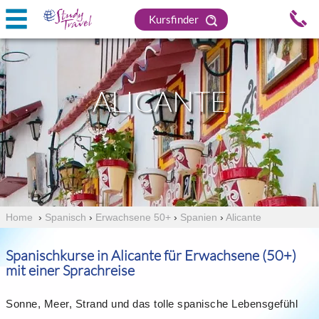
Kursfinder
ALICANTE
Home
›
Spanisch
›
Erwachsene 50+
›
Spanien
›
Alicante
Spanischkurse in Alicante für Erwachsene (50+)
mit einer Sprachreise
Sonne, Meer, Strand und das tolle spanische Lebensgefühl