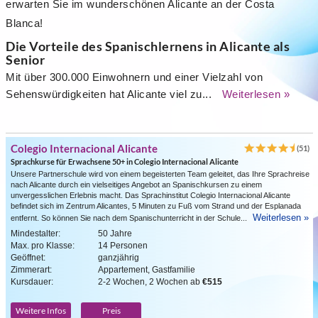
erwarten Sie im wunderschönen Alicante an der Costa
Blanca!
Die Vorteile des Spanischlernens in Alicante als
Senior
Mit über 300.000 Einwohnern und einer Vielzahl von
Sehenswürdigkeiten hat Alicante viel zu...
Weiterlesen »
Colegio Internacional Alicante
(51)
Sprachkurse für Erwachsene 50+ in Colegio Internacional Alicante
Unsere Partnerschule wird von einem begeisterten Team geleitet, das Ihre Sprachreise
nach Alicante durch ein vielseitiges Angebot an Spanischkursen zu einem
unvergesslichen Erlebnis macht. Das Sprachinstitut Colegio Internacional Alicante
befindet sich im Zentrum Alicantes, 5 Minuten zu Fuß vom Strand und der Esplanada
Weiterlesen »
entfernt. So können Sie nach dem Spanischunterricht in der Schule...
Mindestalter:
50 Jahre
Max. pro Klasse:
14 Personen
Geöffnet:
ganzjährig
Zimmerart:
Appartement, Gastfamilie
Kursdauer:
2-2 Wochen, 2 Wochen ab
€515
Weitere Infos
Preis