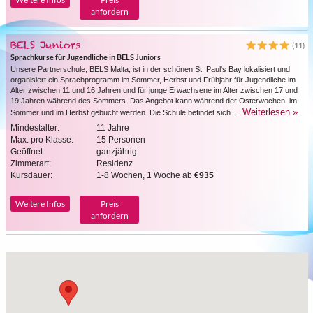
anfordern
BELS Juniors
(11)
Sprachkurse für Jugendliche in BELS Juniors
Unsere Partnerschule, BELS Malta, ist in der schönen St. Paul's Bay lokalisiert und
organisiert ein Sprachprogramm im Sommer, Herbst und Frühjahr für Jugendliche im
Alter zwischen 11 und 16 Jahren und für junge Erwachsene im Alter zwischen 17 und
19 Jahren während des Sommers. Das Angebot kann während der Osterwochen, im
Weiterlesen »
Sommer und im Herbst gebucht werden. Die Schule befindet sich...
Mindestalter:
11 Jahre
Max. pro Klasse:
15 Personen
Geöffnet:
ganzjährig
Zimmerart:
Residenz
Kursdauer:
1-8 Wochen, 1 Woche ab
€935
Weitere Infos
Preis
anfordern