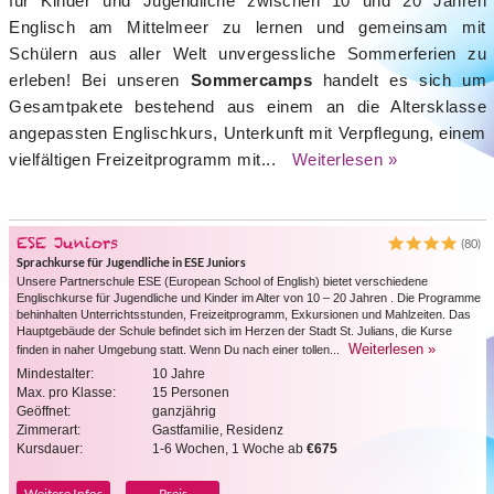
für Kinder und Jugendliche zwischen 10 und 20 Jahren
Englisch am Mittelmeer zu lernen und gemeinsam mit
Schülern aus aller Welt unvergessliche Sommerferien zu
erleben! Bei unseren
Sommercamps
handelt es sich um
Gesamtpakete bestehend aus einem an die Altersklasse
angepassten Englischkurs, Unterkunft mit Verpflegung, einem
vielfältigen Freizeitprogramm mit...
Weiterlesen »
ESE Juniors
(80)
Sprachkurse für Jugendliche in ESE Juniors
Unsere Partnerschule ESE (European School of English) bietet verschiedene
Englischkurse für Jugendliche und Kinder im Alter von 10 – 20 Jahren . Die Programme
behinhalten Unterrichtsstunden, Freizeitprogramm, Exkursionen und Mahlzeiten. Das
Hauptgebäude der Schule befindet sich im Herzen der Stadt St. Julians, die Kurse
Weiterlesen »
finden in naher Umgebung statt. Wenn Du nach einer tollen...
Mindestalter:
10 Jahre
Max. pro Klasse:
15 Personen
Geöffnet:
ganzjährig
Zimmerart:
Gastfamilie, Residenz
Kursdauer:
1-6 Wochen, 1 Woche ab
€675
Weitere Infos
Preis