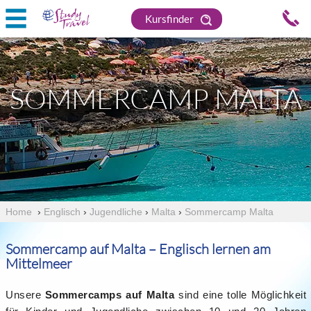
Kursfinder
SOMMERCAMP MALTA
Home
›
Englisch
›
Jugendliche
›
Malta
›
Sommercamp Malta
Sommercamp auf Malta – Englisch lernen am
Mittelmeer
Unsere
Sommercamps auf Malta
sind eine tolle Möglichkeit