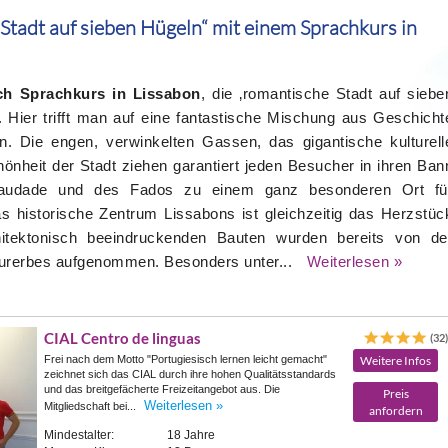
„Stadt auf sieben Hügeln“ mit einem Sprachkurs in
ch Sprachkurs in Lissabon
, die ‚romantische Stadt auf siebe
. Hier trifft man auf eine fantastische Mischung aus Geschicht
n. Die engen, verwinkelten Gassen, das gigantische kulturell
nheit der Stadt ziehen garantiert jeden Besucher in ihren Ban
audade und des Fados zu einem ganz besonderen Ort fü
as historische Zentrum Lissabons ist gleichzeitig das Herzstüc
hitektonisch beeindruckenden Bauten wurden bereits von de
turerbes aufgenommen. Besonders unter...
Weiterlesen »
CIAL Centro de linguas
(32
Frei nach dem Motto "Portugiesisch lernen leicht gemacht"
Weitere Infos
zeichnet sich das CIAL durch ihre hohen Qualitätsstandards
und das breitgefächerte Freizeitangebot aus. Die
Preis
Weiterlesen »
Mitgliedschaft bei...
anfordern
Mindestalter:
18 Jahre