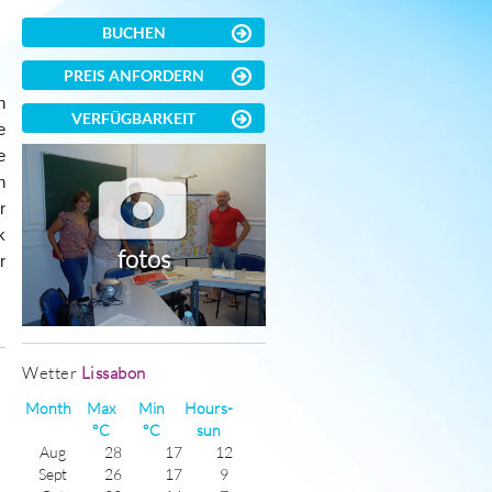
BUCHEN
PREIS ANFORDERN
n
VERFÜGBARKEIT
e
e
n
r
k
fotos
r
Wetter
Lissabon
)
Month
Max
Min
Hours-
°C
°C
sun
Aug
28
17
12
Sept
26
17
9