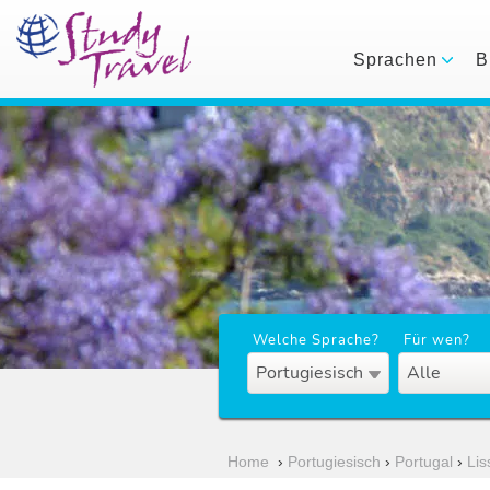
Sprachen
B
Welche Sprache?
Für wen?
Portugiesisch
Alle
Home
›
Portugiesisch
›
Portugal
›
Lis