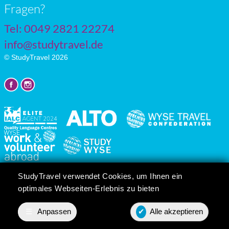
Fragen?
Tel: 0049 2821 22274
info@studytravel.de
© StudyTravel 2026
Datenschutzgrundverordnung
StudyTravel verwendet Cookies, um Ihnen ein
Cookie-Einstellungen
optimales Webseiten-Erlebnis zu bieten
☰
Anpassen
✔
Alle akzeptieren
Preis anfordern
Contact