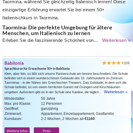
Taormina, während Sie gleichzeitig Italienisch lernen! Diese
einzigartige Erfahrung erwartet Sie bei einem 50+
Italienischkurs in Taormina.
Taormina: Die perfekte Umgebung für ältere
Menschen, um Italienisch zu lernen
Erleben Sie die faszinierende Schönheit von...
Weiterlesen »
Babilonia
(23)
Sprachkurse für Erwachsene 50+ in Babilonia
Klein, aber fein, so läßt sich unsere Partnerschule am besten beschreiben. Die Schule
befindet sich in einem wunderschönen Gebäude des 19. Jahrhunderts im Zentrum
Taorminas - in der Nähes des Griechischen Theaters. Das Gebäude, in dem sich die
Schule befindet, ist von einem herrlichen Garten mit Orangen-und Kirschbäumen
Weiterlesen »
umgeben. Außerdem gibt es in der Schule eine Kantine, die täglich...
Mindestalter:
50 Jahre
Max. pro Klasse:
12 Personen
Geöffnet:
ganzjährig
Zimmerart:
Appartement, Einzelappartement, Gastfamilie
Kursdauer:
2-2 Wochen, 2 Wochen ab
€1160
Weitere Infos
Preis