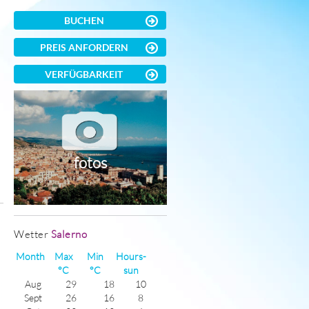
BUCHEN
PREIS ANFORDERN
VERFÜGBARKEIT
fotos
)
Wetter
Salerno
Month
Max
Min
Hours-
°C
°C
sun
Aug
29
18
10
Sept
26
16
8