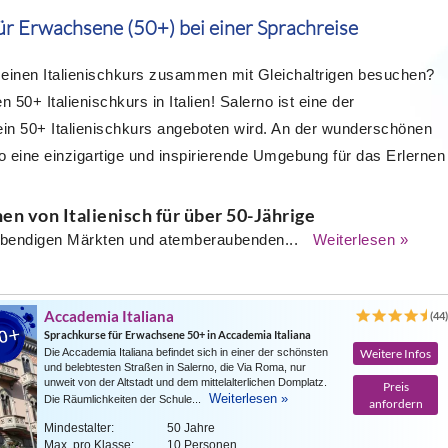
für Erwachsene (50+) bei einer Sprachreise
 einen Italienischkurs zusammen mit Gleichaltrigen besuchen?
 50+ Italienischkurs in Italien! Salerno ist eine der
n ein 50+ Italienischkurs angeboten wird. An der wunderschönen
o eine einzigartige und inspirierende Umgebung für das Erlernen
rnen von Italienisch für über 50-Jährige
ebendigen Märkten und atemberaubenden...
Weiterlesen »
Accademia Italiana
(44
Sprachkurse für Erwachsene 50+ in Accademia Italiana
Die Accademia Italiana befindet sich in einer der schönsten
Weitere Infos
und belebtesten Straßen in Salerno, die Via Roma, nur
unweit von der Altstadt und dem mittelalterlichen Domplatz.
Preis
Weiterlesen »
Die Räumlichkeiten der Schule...
anfordern
Mindestalter:
50 Jahre
Max. pro Klasse:
10 Personen