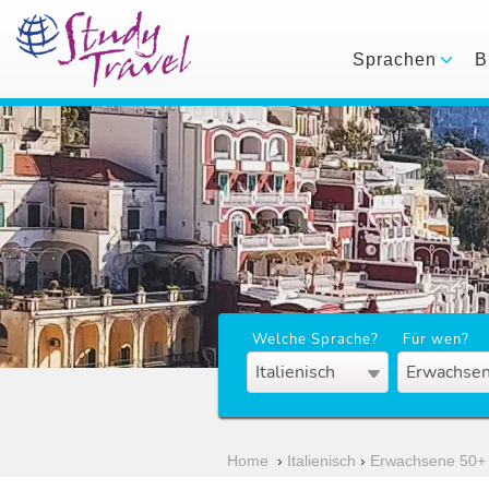
Sprachen
B
Welche Sprache?
Für wen?
Italienisch
Erwachsen
Home
›
Italienisch
›
Erwachsene 50+