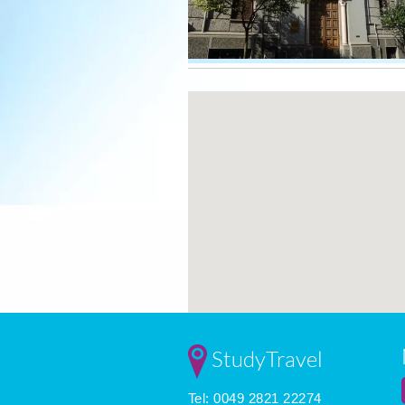
StudyTravel
Tel: 0049 2821 22274