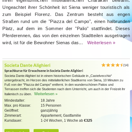
ihren eigentümlichen mittelalterlichen Charakter bewahrt.
Ungeachtet ihrer Schönheit ist Siena weniger touristisch als
zum Beispiel Florenz. Das Zentrum besteht aus engen
Straßen rund um die "Piazza del Campo", einen halbrunden
Platz, auf dem im Sommer der "Palio" stattfindet. Dieses
Pferderennen, das von den einzelnen Stadtteilen ausgetragen
wird, ist für die Bewohner Sienas das...
Weiterlesen »
Societa Dante Alighieri
(14)
Sprachkurse für Erwachsene in Societa Dante Alighieri
Societa Dante Alighieri ist in einem historischen Gebäude in „Castelvecchio“
untergebracht, im Herzen des mittelalterlichen Stadtkerns von Siena, 10 Minuten zu
Fuß von der "Piazza del Campo" entfernt. In den wunderschönen Patios und
Terrassen treffen sich die Studenten nach dem Unterricht, um auch in der Freizeit ihr
Weiterlesen »
Italienisch zu üben.
Mindestalter:
18 Jahre
Max. pro Klasse:
15 Personen
Geöffnet:
ganzjährig
Zimmerart:
Appartement, Gastfamilie
Kursdauer:
1-24 Wochen, 1 Woche ab
€325