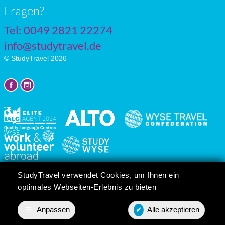
Fragen?
Tel: 0049 2821 22274
info@studytravel.de
© StudyTravel 2026
Datenschutzgrundverordnung
StudyTravel verwendet Cookies, um Ihnen ein
Cookie-Einstellungen
optimales Webseiten-Erlebnis zu bieten
☰
Anpassen
✔
Alle akzeptieren
Preis anfordern
Contact