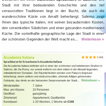
Stadt mit ihrer bedeutenden Geschichte und den tief
verwurzelten Traditionen liegt in der Bucht, die auch die
wunderschöne Küste von Amalfi beherbergt. Salerno zeigt
Ihnen das typische Italien, mit seinen bezaubernden Küsten,
den verwinkelten Städtchen und einer gesunden mediterranen
Küche. Die vorteilhafte geographische Lage der Stadt in einer
der schönsten Gegenden der Welt macht es...
Weiterlesen »
Accademia Italiana
(44)
Sprachkurse für Erwachsene in Accademia Italiana
Die Accademia Italiana befindet sich in einer der schönsten und belebtesten Straßen in
Salerno, die Via Roma, nur unweit entfernt von dem mitten in der Altstadt liegenden,
mittelalterlichen Domplatz. Die Räumlichkeiten werden vom Palazzo Angrisani
beherbergt, einem antiken und eindrucksvollen, ehemals Adligen gehörenden
Weiterlesen »
Gebäude, das direkt an der bekannten Seepromenade der Stadt...
Mindestalter:
7 Jahre
Max. pro Klasse:
10 Personen
Geöffnet:
ganzjährig
Zimmerart:
Appartement, Gastfamilie
Kursdauer:
1-20 Wochen, 1 Woche ab
€340