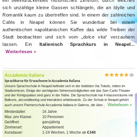
ein beeindruckendes historisches Zentrum, durch welches
sich unzählige kleine Gassen schlängeln, die an Idylle und
Romantik kaum zu übertreffen sind. In einem der zahlreichen
Cafés in Neapel können Sie wunderbar bei einem
authentischen napolitanischen Kaffee das wilde Treiben der
Stadt beobachten und sich vom „dolce vita“ verzaubern
lassen. Ein
Italienisch Sprachkurs in Neapel...
Weiterlesen »
Accademia Italiana
(2)
Sprachkurse für Erwachsene in Accademia Italiana
Unsere Sprachschule in Neapel befindet sich in der belebten Via Toledo, mitten im
Stadtzentrum. Einige der wichtigsten Sehenswürdigkeiten wie das San-Carlo-Theater
und der Königspalast sind ganz in der Nähe. Die Sprachschule hat 4 klassenräume mit
Balkons, airconditioning und interaktive whiteboards. Zu der Schule in Neapel gehört
Weiterlesen »
auch unsere Partnerschule Accademia Italiana in Salerno, die über...
Mindestalter:
16 Jahre
Max. pro Klasse:
10 Personen
Geöffnet:
ganzjährig
Zimmerart:
Appartement
Kursdauer:
1-24 Wochen, 1 Woche ab
€340