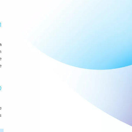
n
n
m
e
e
p
e
s