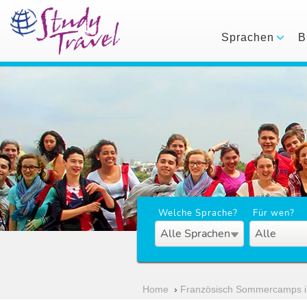
Sprachen
B
Welche Sprache?
Für wen?
Alle Sprachen
Alle
Home
›
Französisch Sommercamps i