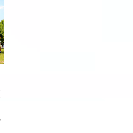
d
n
n
k