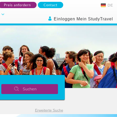
Preis anfordern
Contact
DE
.
Einloggen Mein StudyTravel
Suchen
Erweiterte Suche