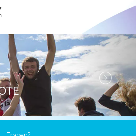
r
n
Next
SPRACHKURSE FÜR
JUGENDLICHE
MEHR INFO 〉
Fragen?