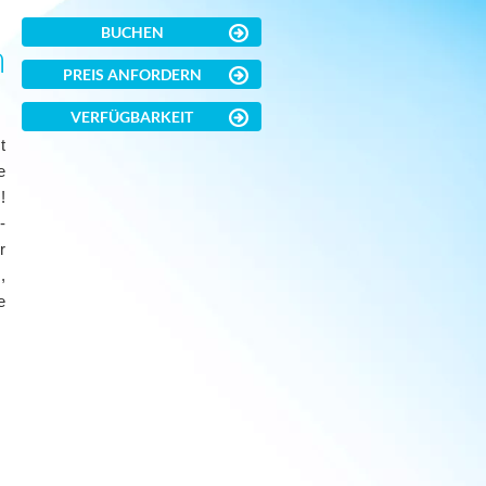
BUCHEN
n
PREIS ANFORDERN
VERFÜGBARKEIT
t
e
!
-
r
,
e