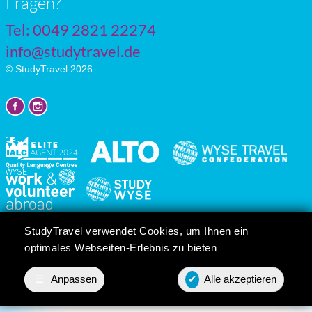
Fragen?
Tel: 0049 2821 22274
info@studytravel.de
© StudyTravel 2026
Datenschutzgrundverordnung
StudyTravel verwendet Cookies, um Ihnen ein
Cookie-Einstellungen
optimales Webseiten-Erlebnis zu bieten
☰
Anpassen
✔
Alle akzeptieren