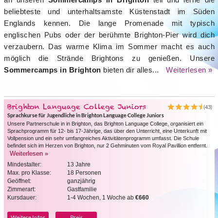
beliebteste und unterhaltsamste Küstenstadt im Süden
Englands kennen. Die lange Promenade mit typisch
englischen Pubs oder der berühmte Brighton-Pier wird dich
verzaubern. Das warme Klima im Sommer macht es auch
möglich die Strände Brightons zu genießen. Unsere
Sommercamps in Brighton
bieten dir alles...
Weiterlesen »
Brighton Language College Juniors
(43)
Sprachkurse für Jugendliche in Brighton Language College Juniors
Unsere Partnerschule in in Brighton, das Brighton Language College, organisiert ein
Sprachprogramm für 12- bis 17-Jährige, das über den Unterricht, eine Unterkunft mit
Vollpension und ein sehr umfangreiches Aktivitätenprogramm umfasst. Die Schule
befindet sich im Herzen von Brighton, nur 2 Gehminuten vom Royal Pavillion entfernt.
Weiterlesen »
Mindestalter:
13 Jahre
Max. pro Klasse:
18 Personen
Geöffnet:
ganzjährig
Zimmerart:
Gastfamilie
Kursdauer:
1-4 Wochen, 1 Woche ab
€660
Weitere Infos
Preis