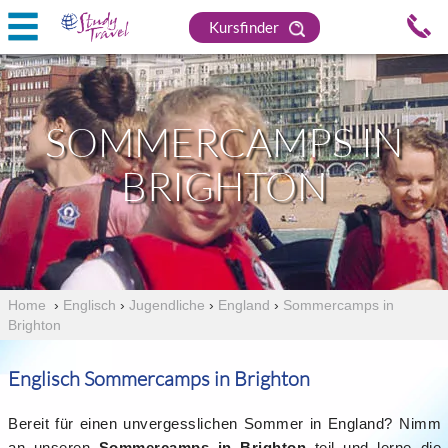
Kursfinder
SOMMERCAMPS IN
BRIGHTON
Home
›
Englisch
›
Jugendliche
›
England
›
Sommercamps in
Brighton
Englisch Sommercamps in Brighton
Bereit für einen unvergesslichen Sommer in England? Nimm
an unseren
Sommercamps in Brighton
teil und lerne die