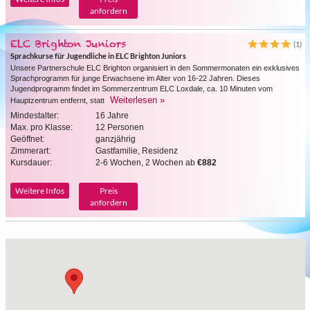
anfordern
ELC Brighton Juniors
(1)
Sprachkurse für Jugendliche in ELC Brighton Juniors
Unsere Partnerschule ELC Brighton organisiert in den Sommermonaten ein exklusives
Sprachprogramm für junge Erwachsene im Alter von 16-22 Jahren. Dieses
Jugendprogramm findet im Sommerzentrum ELC Loxdale, ca. 10 Minuten vom
Weiterlesen »
Hauptzentrum entfernt, statt
Mindestalter:
16 Jahre
Max. pro Klasse:
12 Personen
Geöffnet:
ganzjährig
Zimmerart:
Gastfamilie, Residenz
Kursdauer:
2-6 Wochen, 2 Wochen ab
€882
Weitere Infos
Preis
anfordern