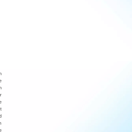
n
e
n
r
e
t
d
m
e