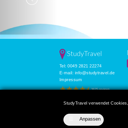
StudyTravel
Tel: 0049 2821 22274
E-mail:
info@studytravel.de
Impressum
3625 reviews
StudyTravel verwendet Cookies,
☰
Anpassen