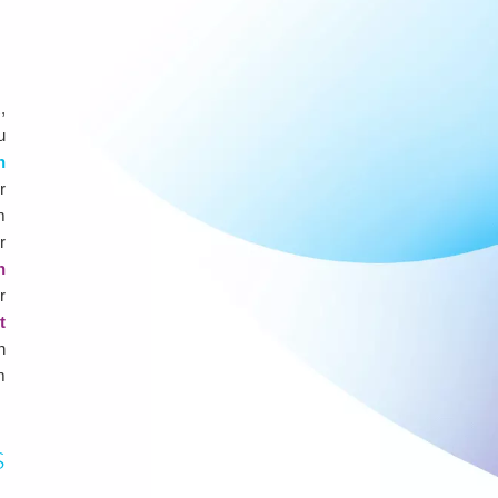
,
u
n
r
m
r
h
r
t
n
m
s