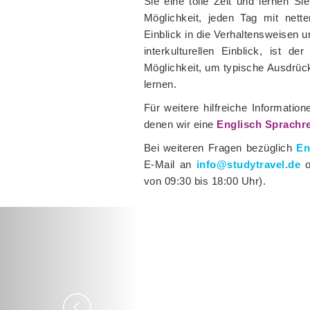
Sie eine tolle Zeit und lernen 
Möglichkeit, jeden Tag mit nett
Einblick in die Verhaltensweisen
interkulturellen Einblick, ist d
Möglichkeit, um typische Ausdrüc
lernen.
Für weitere hilfreiche Informatio
denen wir eine
Englisch Sprachr
Bei weiteren Fragen bezüglich
En
E-Mail an
info@studytravel.de
o
von 09:30 bis 18:00 Uhr).
Previous