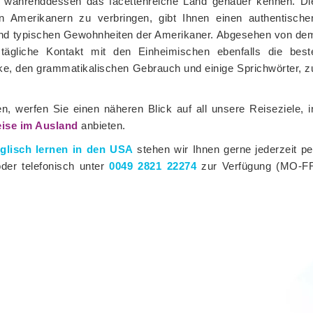
Sie währenddessen das facettenreiche Land genauer kennen. Di
en Amerikanern zu verbringen, gibt Ihnen einen authentische
 und typischen Gewohnheiten der Amerikaner. Abgesehen von de
er tägliche Kontakt mit den Einheimischen ebenfalls die best
ke, den grammatikalischen Gebrauch und einige Sprichwörter, z
nen, werfen Sie einen näheren Blick auf all unsere Reiseziele, i
eise im Ausland
anbieten.
glisch lernen in den USA
stehen wir Ihnen gerne jederzeit pe
der telefonisch unter
0049 2821 22274
zur Verfügung (MO-F