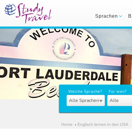
Sprachen
B
Welche Sprache?
Für wen?
Alle Sprachen
Alle
Home
›
Englisch lernen in den USA