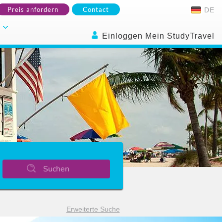
Preis anfordern
Contact
DE
.
Einloggen Mein StudyTravel
Suchen
Erweiterte Suche