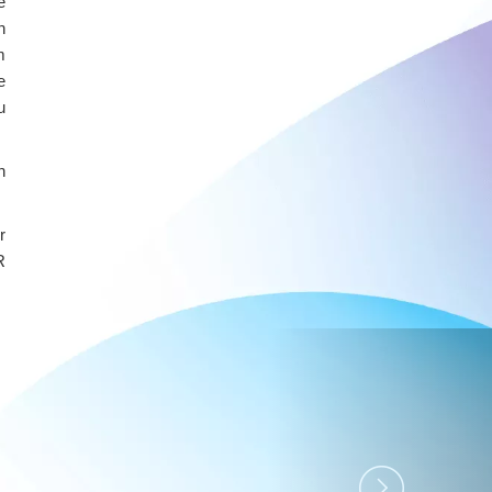
e
n
m
e
u
n
r
R
Next