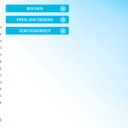
BUCHEN
PREIS ANFORDERN
n
VERFÜGBARKEIT
e
n
n
n
e
e
h
h
e
n
e
n