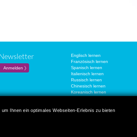
Newsletter
Englisch lernen
Französisch lernen
Spanisch lernen
Italienisch lernen
Russisch lernen
Chinesisch lernen
Koreanisch lernen
Portugiesisch lernen
Japanisch lernen
 um Ihnen ein optimales Webseiten-Erlebnis zu bieten
Deutsch lernen