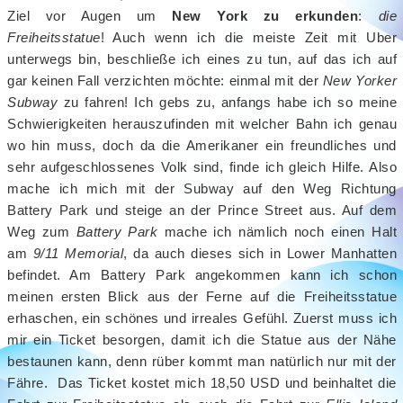
Ziel vor Augen um
New York zu erkunden
:
die
Freiheitsstatue
! Auch wenn ich die meiste Zeit mit Uber
unterwegs bin, beschließe ich eines zu tun, auf das ich auf
gar keinen Fall verzichten möchte: einmal mit der
New Yorker
Subway
zu fahren! Ich gebs zu, anfangs habe ich so meine
Schwierigkeiten herauszufinden mit welcher Bahn ich genau
wo hin muss, doch da die Amerikaner ein freundliches und
sehr aufgeschlossenes Volk sind, finde ich gleich Hilfe. Also
mache ich mich mit der Subway auf den Weg Richtung
Battery Park und steige an der Prince Street aus. Auf dem
Weg zum
Battery Park
mache ich nämlich noch einen Halt
am
9/11 Memorial
, da auch dieses sich in Lower Manhatten
befindet. Am Battery Park angekommen kann ich schon
meinen ersten Blick aus der Ferne auf die Freiheitsstatue
erhaschen, ein schönes und irreales Gefühl. Zuerst muss ich
mir ein Ticket besorgen, damit ich die Statue aus der Nähe
bestaunen kann, denn rüber kommt man natürlich nur mit der
Fähre. Das Ticket kostet mich 18,50 USD und beinhaltet die