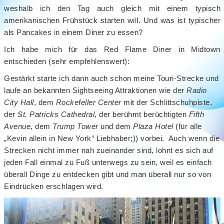
weshalb ich den Tag auch gleich mit einem typisch
amerikanischen Frühstück starten will. Und was ist typischer
als Pancakes in einem Diner zu essen?
Ich habe mich für das Red Flame Diner in Midtown
entschieden (sehr empfehlenswert):
Gestärkt starte ich dann auch schon meine Touri-Strecke und
laufe an bekannten Sightseeing Attraktionen wie der
Radio
City Hall
, dem
Rockefeller Center
mit der Schlittschuhpiste,
der
St. Patricks Cathedral
, der berühmt berüchtigten
Fifth
Avenue
, dem
Trump Tower
und dem
Plaza Hotel
(für alle
„Kevin allein in New York“ Liebhaber;)) vorbei. Auch wenn die
Strecken nicht immer nah zueinander sind, lohnt es sich auf
jeden Fall einmal zu Fuß unterwegs zu sein, weil es einfach
überall Dinge zu entdecken gibt und man überall nur so von
Eindrücken erschlagen wird.