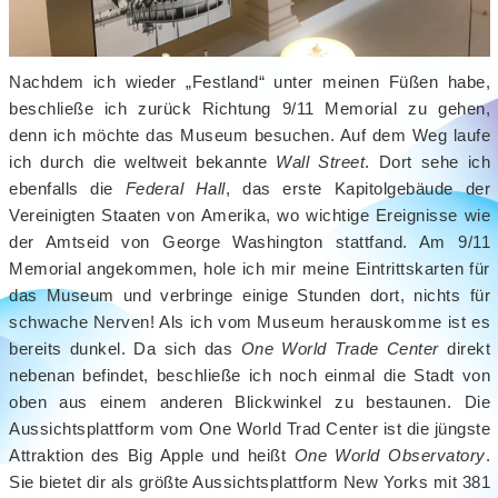
Nachdem ich wieder „Festland“ unter meinen Füßen habe,
beschließe ich zurück Richtung 9/11 Memorial zu gehen,
denn ich möchte das Museum besuchen. Auf dem Weg laufe
ich durch die weltweit bekannte
Wall Street
. Dort sehe ich
ebenfalls die
Federal Hall
, das erste Kapitolgebäude der
Vereinigten Staaten von Amerika, wo wichtige Ereignisse wie
der Amtseid von George Washington stattfand. Am 9/11
Memorial angekommen, hole ich mir meine Eintrittskarten für
das Museum und verbringe einige Stunden dort, nichts für
schwache Nerven! Als ich vom Museum herauskomme ist es
bereits dunkel. Da sich das
One World Trade Center
direkt
nebenan befindet, beschließe ich noch einmal die Stadt von
oben aus einem anderen Blickwinkel zu bestaunen. Die
Aussichtsplattform vom One World Trad Center ist die jüngste
Attraktion des Big Apple und heißt
One World Observatory
.
Sie bietet dir als größte Aussichtsplattform New Yorks mit 381