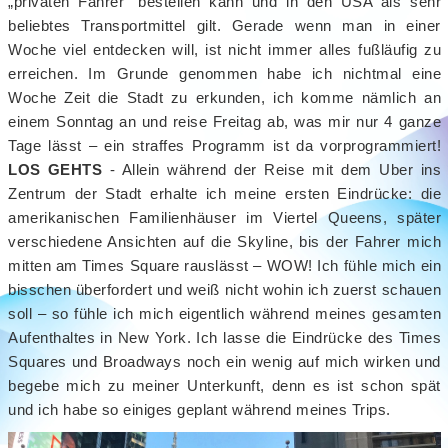
„privaten Fahrer“ bestellen kann und in den USA als sehr
beliebtes Transportmittel gilt. Gerade wenn man in einer
Woche viel entdecken will, ist nicht immer alles fußläufig zu
erreichen. Im Grunde genommen habe ich nichtmal eine
Woche Zeit die Stadt zu erkunden, ich komme nämlich an
einem Sonntag an und reise Freitag ab, was mir nur 4 ganze
Tage lässt – ein straffes Programm ist da vorprogrammiert!
LOS GEHTS
- Allein während der Reise mit dem Uber ins
Zentrum der Stadt erhalte ich meine ersten Eindrücke: die
amerikanischen Familienhäuser im Viertel Queens, später
verschiedene Ansichten auf die Skyline, bis der Fahrer mich
mitten am Times Square rauslässt – WOW! Ich fühle mich ein
bisschen überfordert und weiß nicht wohin ich zuerst schauen
soll – so fühle ich mich eigentlich während meines gesamten
Aufenthaltes in New York. Ich lasse die Eindrücke des Times
Squares und Broadways noch ein wenig auf mich wirken und
begebe mich zu meiner Unterkunft, denn es ist schon spät
und ich habe so einiges geplant während meines Trips.