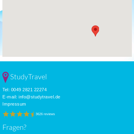
StudyTravel
Tel: 0049 2821 22274
E-mail:
info@studytravel.de
Impressum
3626 reviews
Fragen?